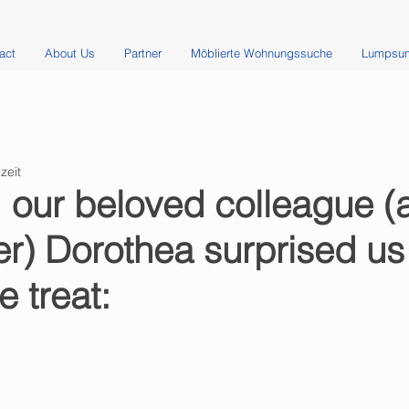
act
About Us
Partner
Möblierte Wohnungssuche
Lumpsum
zeit
, our beloved colleague (
) Dorothea surprised us 
le treat: