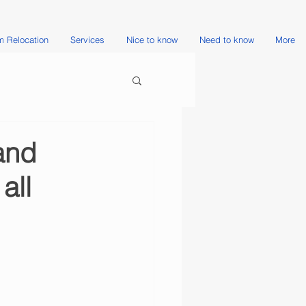
 Relocation
Services
Nice to know
Need to know
More
and
all